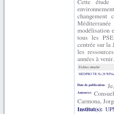
Cette étude 
environnement
changement c
Méditerran
modélisation 
tous les PSE
centrée sur la 
les ressource
années à venir.
Fichier attaché
MEDPRO TR No 28 WP4a V
Je
Date de publication:
Consuel
Auteur(s):
Carmona, Jorg
Institut(s):
UP