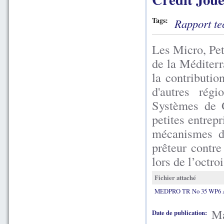
Tags:
Rapport te
Les Micro, Pe
de la Méditerr
la contributi
d'autres rég
Systèmes de G
petites entrep
mécanismes de
prêteur contre
lors de l’octroi
Fichier attaché
MEDPRO TR No 35 WP6 A
Ma
Date de publication: