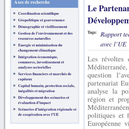
Axes de recherche
Le Partenar
Coordination scientifique
Développeme
Géopolitique et gouvernance
Démographie et vieillissement
Tags:
Rapport te
Gestion de l’environnement et des
resources naturelles
avec l’UE
Energie et minimisation du
changement climatique
Intégration économique,
Les révoltes
commerce, investissement et
Méditerranée,
analyses sectorielles
question l’a
Services financiers et marchés de
capitaux
partenariat Eu
Capital humain, protection sociale,
analyse la po
inégalités et migration
région et pro
Développement des scénarios et
évaluation d’impact
Méditerranéen
Scénarios d’intégration régionale et
politiques et
de coopération avec l’UE
Européenne vi