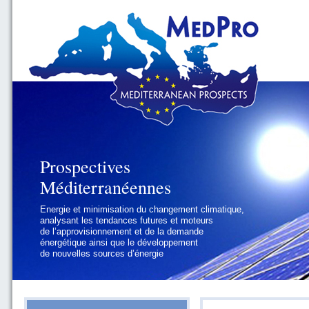
Prospectives
Prospectives
Méditerranéennes
Méditerranéennes
Energie et minimisation du changement climatique,
Géopolitique et gouvernance, se focalisant sur les
analysant les tendances futures et moteurs
défis politiques régionaux et internationaux
de l’approvisionnement et de la demande
auxquels les pays méditerranéens
énergétique ainsi que le développement
doivent faire face
de nouvelles sources d’énergie