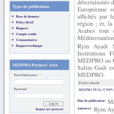
déterminants d
Types de publications
Européenne su
affichés par l
Base de données
région ; et, 
Policy Brief
Rapport
Arabes tout 
Compte rendu
Méditerranéen
Commentaires
Rym Ayadi Se
Rapport technique
Institutions 
MEDPRO au Cen
MEDPRO Partners' Area
Salim Gadi e
MEDPRO.
Nom d'utilisateur :
*
Fichier attaché
Password :
*
MEDPRO TR No 32 WP9 A
Ma
Date de publication:
Rym Aya
Auteur(s):
Request new password