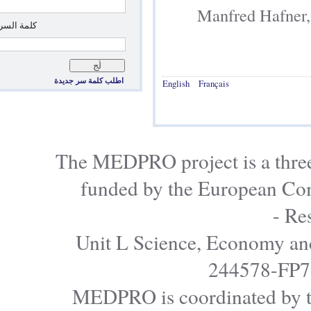
Manfred H
*
‏كلمة السر: ‏
اطلب كلمة سر جديدة
English
Français
The MEDPRO project is a
funded by the Europe
Unit L Science, Econo
24457
MEDPRO is coordinated