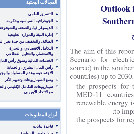
المجالات البحثية
Out
So
‎التكامل الاقتصادي، والتجارة،
The aim of th
والاستثمار، والتحليل القطاعي
Scenario for
source) in the
‎رأس المال البشري، والحماية
الاجتماعية، وعدم المساواة والهجرة
countries) up 
the prospec
‎سيناريوهات التكامل الإقليمي والتعاون
مع الاتحاد الأوروبي
MED-11 cou
renewable e
أنواع المطبوعات
the prospect
قاعدة بيانات
بيان ملخص السياسة