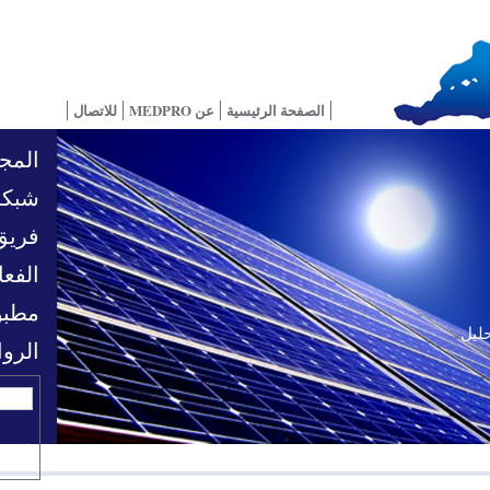
الصفحة الرئيسية
عن MEDPRO
للاتصال
المجا
شبكة
فريق
الفعا
مطبو
حليل
تحديات السياسية
الرو