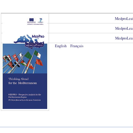
MedproLeaf
MedproLeaf
MedproLeaf
English
Français