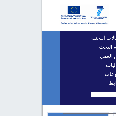
لات البحثية
 البحث
 العمل
ليات
عات
ابط