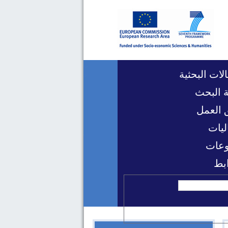
لات البحثية
 البحث
 العمل
ليات
عات
ابط