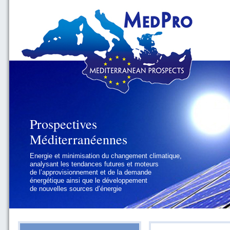
Prospectives
Prospectives
Méditerranéennes
Méditerranéennes
Energie et minimisation du changement climatique,
Géopolitique et gouvernance, se focalisant sur les
analysant les tendances futures et moteurs
défis politiques régionaux et internationaux
de l’approvisionnement et de la demande
auxquels les pays méditerranéens
énergétique ainsi que le développement
doivent faire face
de nouvelles sources d’énergie