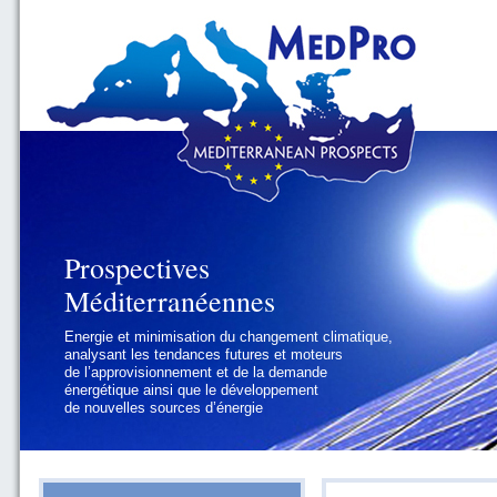
Prospectives
Prospectives
Méditerranéennes
Méditerranéennes
Energie et minimisation du changement climatique,
Géopolitique et gouvernance, se focalisant sur les
analysant les tendances futures et moteurs
défis politiques régionaux et internationaux
de l’approvisionnement et de la demande
auxquels les pays méditerranéens
énergétique ainsi que le développement
doivent faire face
de nouvelles sources d’énergie