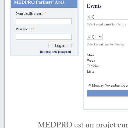
MEDPRO Partners' Area
Events
Nom d'utilisateur :
*
Select event terms to filter by
Password :
*
Select event type to filter by
Request new password
Mois
Week
Tableau
Liste
«
Monday Novembre 05, 
MEDPRO est un projet euro