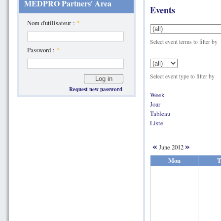
MEDPRO Partners' Area
Events
Nom d'utilisateur :
*
Select event terms to filter by
Password :
*
Select event type to filter by
Request new password
Week
Jour
Tableau
Liste
«
»
June 2012
Mon
T