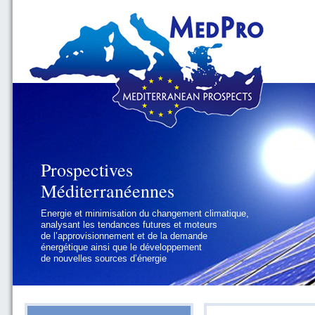
Prospectives
Prospectives
Méditerranéennes
Méditerranéennes
Energie et minimisation du changement climatique,
Géopolitique et gouvernance, se focalisant sur les
analysant les tendances futures et moteurs
défis politiques régionaux et internationaux
de l’approvisionnement et de la demande
auxquels les pays méditerranéens
énergétique ainsi que le développement
doivent faire face
de nouvelles sources d’énergie