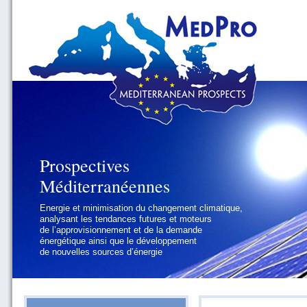
Prospectives
Prospectives
Méditerranéennes
Méditerranéennes
Energie et minimisation du changement climatique,
Géopolitique et gouvernance, se focalisant sur les
analysant les tendances futures et moteurs
défis politiques régionaux et internationaux
de l’approvisionnement et de la demande
auxquels les pays méditerranéens
énergétique ainsi que le développement
doivent faire face
de nouvelles sources d’énergie