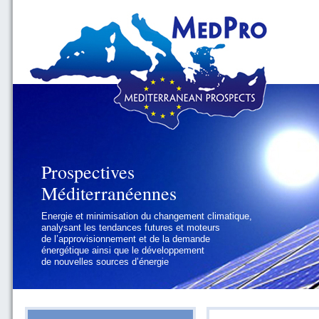
Prospectives
Prospectives
Méditerranéennes
Méditerranéennes
Energie et minimisation du changement climatique,
Géopolitique et gouvernance, se focalisant sur les
analysant les tendances futures et moteurs
défis politiques régionaux et internationaux
de l’approvisionnement et de la demande
auxquels les pays méditerranéens
énergétique ainsi que le développement
doivent faire face
de nouvelles sources d’énergie