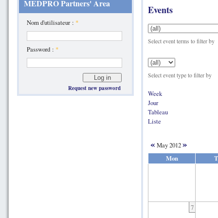
MEDPRO Partners' Area
Events
Nom d'utilisateur :
*
Select event terms to filter by
Password :
*
Select event type to filter by
Request new password
Week
Jour
Tableau
Liste
«
»
May 2012
Mon
T
7