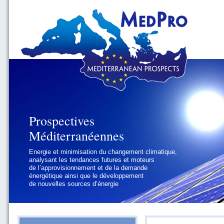
Prospectives
Prospectives
Méditerranéennes
Méditerranéennes
Energie et minimisation du changement climatique,
Géopolitique et gouvernance, se focalisant sur les
analysant les tendances futures et moteurs
défis politiques régionaux et internationaux
de l’approvisionnement et de la demande
auxquels les pays méditerranéens
énergétique ainsi que le développement
doivent faire face
de nouvelles sources d’énergie