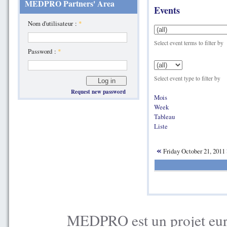
MEDPRO Partners' Area
Events
Nom d'utilisateur :
*
Select event terms to filter by
Password :
*
Select event type to filter by
Request new password
Mois
Week
Tableau
Liste
«
Friday October 21, 2011
MEDPRO est un projet euro