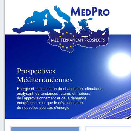
Prospectives
Prospectives
Méditerranéennes
Méditerranéennes
Energie et minimisation du changement climatique,
Géopolitique et gouvernance, se focalisant sur les
analysant les tendances futures et moteurs
défis politiques régionaux et internationaux
de l’approvisionnement et de la demande
auxquels les pays méditerranéens
énergétique ainsi que le développement
doivent faire face
de nouvelles sources d’énergie