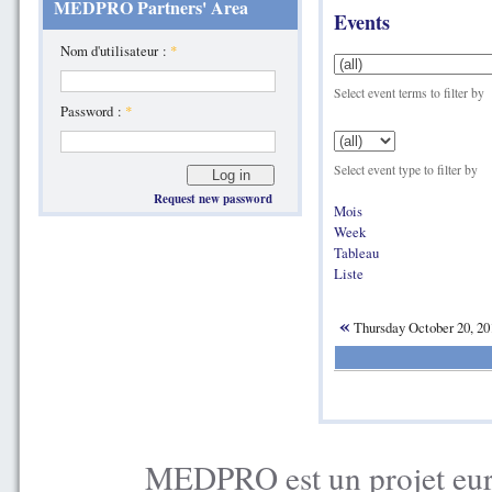
MEDPRO Partners' Area
Events
Nom d'utilisateur :
*
Select event terms to filter by
Password :
*
Select event type to filter by
Request new password
Mois
Week
Tableau
Liste
«
Thursday October 20, 2
MEDPRO est un projet euro