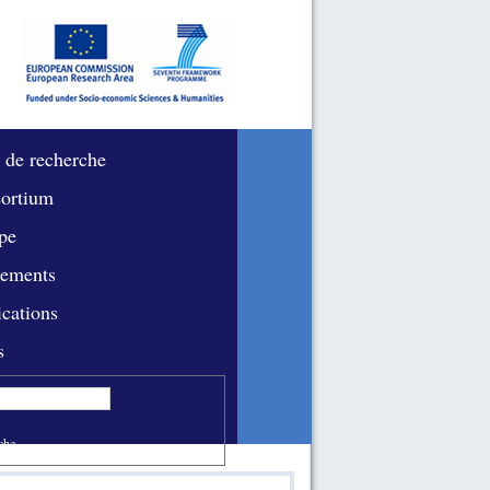
 de recherche
ortium
pe
ements
ications
s