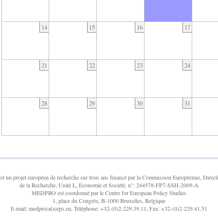
14
15
16
17
21
22
23
24
28
29
30
31
un projet européen de recherche sur trois ans financé par la Commission Européenne, Direct
de la Recherche, Unité L, Economie et Société, n°: 244578-FP7-SSH-2009-A
MEDPRO est coordonné par le Centre for European Policy Studies
1, place du Congrès, B-1000 Bruxelles, Belgique
E-mail: medpro(at)ceps.eu, Téléphone: +32-(0)2-229.39.11, Fax: +32-(0)2-229.41.51