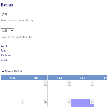
Events
Select event terms to filter by
Select event type to filter by
Week
Jour
Tableau
Liste
«
»
March 2011
Mon
Tue
Wed
Thu
Fr
1
2
3
7
8
9
10