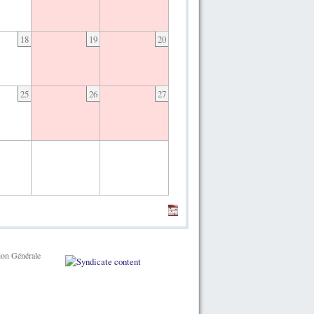
18
19
20
25
26
27
ion Générale