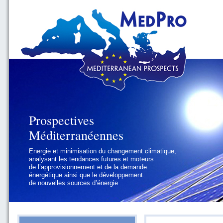
Prospectives
Prospectives
Méditerranéennes
Méditerranéennes
Energie et minimisation du changement climatique,
Géopolitique et gouvernance, se focalisant sur les
analysant les tendances futures et moteurs
défis politiques régionaux et internationaux
de l’approvisionnement et de la demande
auxquels les pays méditerranéens
énergétique ainsi que le développement
doivent faire face
de nouvelles sources d’énergie