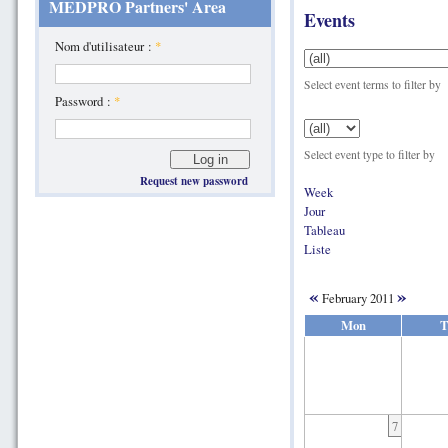
MEDPRO Partners' Area
Events
Nom d'utilisateur :
*
Select event terms to filter by
Password :
*
Select event type to filter by
Request new password
Week
Jour
Tableau
Liste
«
»
February 2011
Mon
T
7