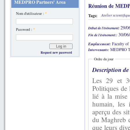
MEDPRO Partners' Area
Réunion de MEDP
Nom d'utilisateur :
*
Tags:
Atelier scientifiqu
29/0
Début de l'événement:
Password :
*
30/06/
Fin de l'événement::
Faculty of
Emplacement:
MEDPRO T
Intervenants:
Request new password
Ordre du jour
Description de
Les 29 et 3
Politiques de 
lié à la mise
humain, les 
aperçu des si
du Maghreb e
que leurs div