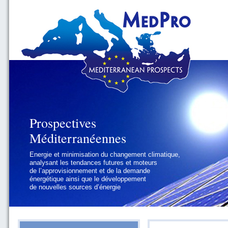
Prospectives
Prospectives
Méditerranéennes
Méditerranéennes
Energie et minimisation du changement climatique,
Géopolitique et gouvernance, se focalisant sur les
analysant les tendances futures et moteurs
défis politiques régionaux et internationaux
de l’approvisionnement et de la demande
auxquels les pays méditerranéens
énergétique ainsi que le développement
doivent faire face
de nouvelles sources d’énergie