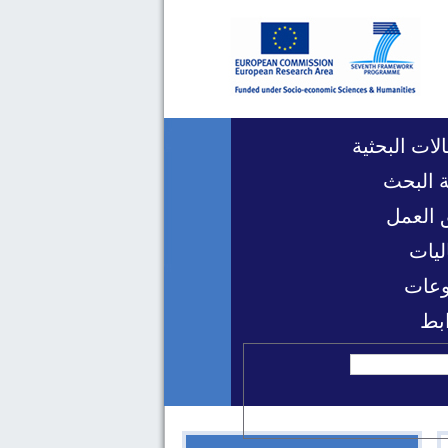
لات البحثية
 البحث
 العمل
ليات
عات
ابط