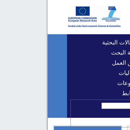
لات البحثية
 البحث
 العمل
ليات
عات
ابط