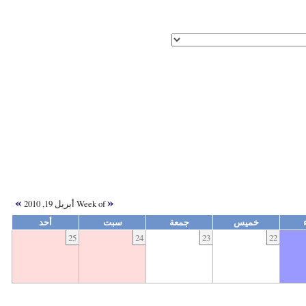
»
«
Week of أبريل 19, 2010
خميس
جمعة
سبت
أحد
25
24
23
22