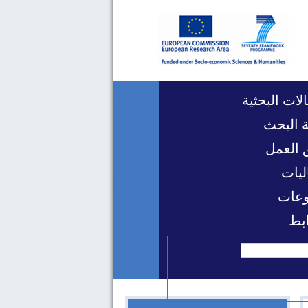
لات البحثية
 البحث
 العمل
ليات
عات
ابط