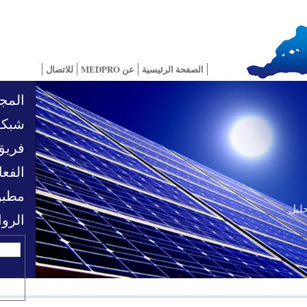
الصفحة الرئيسية
عن MEDPRO
للاتصال
المجا
شبكة
فريق
الفعا
مطبو
حليل
تحديات السياسية
الرو