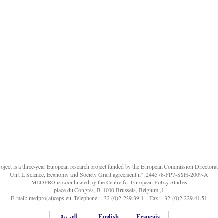
ct is a three-year European research project funded by the European Commission Directorate
Unit L Science, Economy and Society Grant agreement n°: 244578-FP7-SSH-2009-A
MEDPRO is coordinated by the Centre for European Policy Studies
1, place du Congrès, B-1000 Brussels, Belgium
E-mail: medpro(at)ceps.eu, Telephone: +32-(0)2-229.39.11, Fax: +32-(0)2-229.41.51
Français
English
العربية