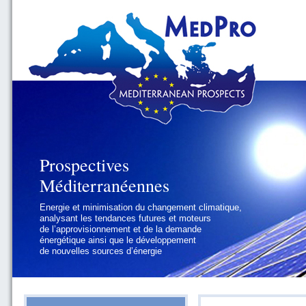
Prospectives
Prospectives
Méditerranéennes
Méditerranéennes
Energie et minimisation du changement climatique,
Géopolitique et gouvernance, se focalisant sur les
analysant les tendances futures et moteurs
défis politiques régionaux et internationaux
de l’approvisionnement et de la demande
auxquels les pays méditerranéens
énergétique ainsi que le développement
doivent faire face
de nouvelles sources d’énergie