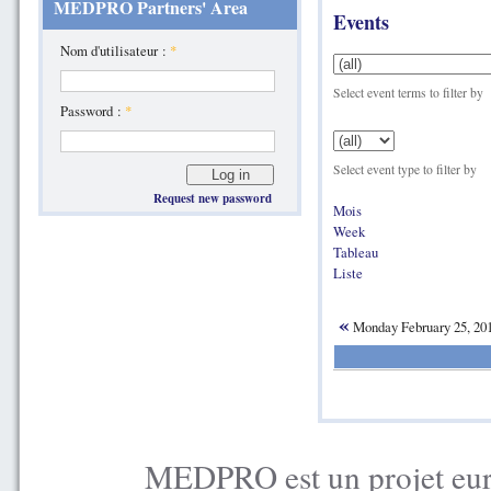
MEDPRO Partners' Area
Events
Nom d'utilisateur :
*
Select event terms to filter by
Password :
*
Select event type to filter by
Request new password
Mois
Week
Tableau
Liste
«
Monday February 25, 20
MEDPRO est un projet euro