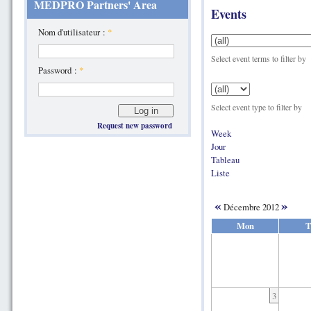
MEDPRO Partners' Area
Events
Nom d'utilisateur :
*
Select event terms to filter by
Password :
*
Select event type to filter by
Request new password
Week
Jour
Tableau
Liste
«
»
Décembre 2012
Mon
T
3