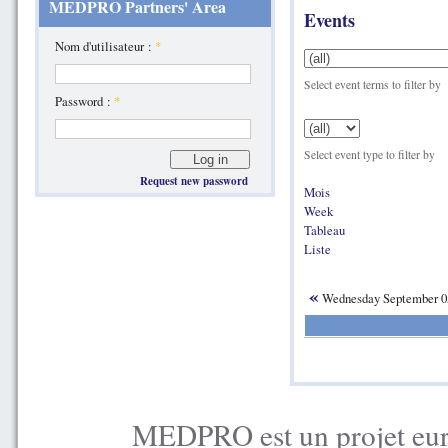
MEDPRO Partners' Area
Events
Nom d'utilisateur :
*
Select event terms to filter by
Password :
*
Select event type to filter by
Request new password
Mois
Week
Tableau
Liste
«
Wednesday September 0
MEDPRO est un projet euro