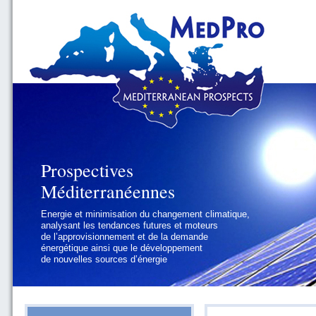
Prospectives
Prospectives
Méditerranéennes
Méditerranéennes
Energie et minimisation du changement climatique,
Géopolitique et gouvernance, se focalisant sur les
analysant les tendances futures et moteurs
défis politiques régionaux et internationaux
de l’approvisionnement et de la demande
auxquels les pays méditerranéens
énergétique ainsi que le développement
doivent faire face
de nouvelles sources d’énergie