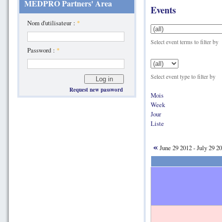
MEDPRO Partners' Area
Events
Nom d'utilisateur :
*
Select event terms to filter by
Password :
*
Select event type to filter by
Request new password
Mois
Week
Jour
Liste
«
June 29 2012 - July 29 2