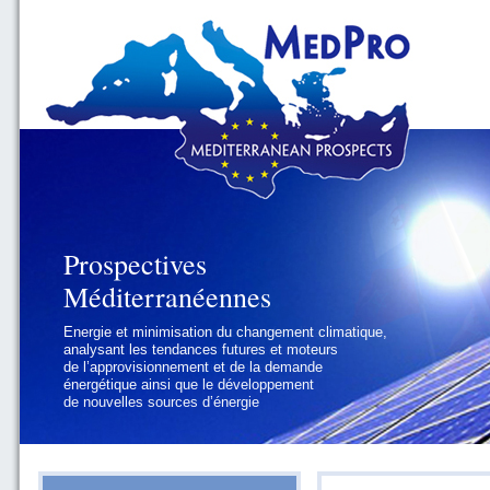
Prospectives
Prospectives
Méditerranéennes
Méditerranéennes
Energie et minimisation du changement climatique,
Géopolitique et gouvernance, se focalisant sur les
analysant les tendances futures et moteurs
défis politiques régionaux et internationaux
de l’approvisionnement et de la demande
auxquels les pays méditerranéens
énergétique ainsi que le développement
doivent faire face
de nouvelles sources d’énergie