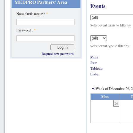
MEDPRO Partners' Area
Events
Nom d'utilisateur :
*
Select event terms to filter by
Password :
*
Select event type to filter by
Request new password
Mois
Jour
Tableau
Liste
«
Week of Décembre 26, 
Mon
T
26