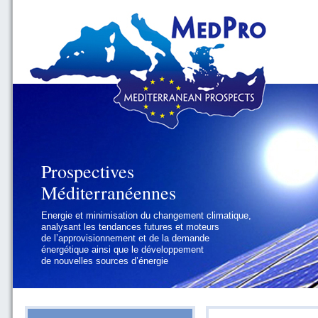
Prospectives
Prospectives
Méditerranéennes
Méditerranéennes
Energie et minimisation du changement climatique,
Géopolitique et gouvernance, se focalisant sur les
analysant les tendances futures et moteurs
défis politiques régionaux et internationaux
de l’approvisionnement et de la demande
auxquels les pays méditerranéens
énergétique ainsi que le développement
doivent faire face
de nouvelles sources d’énergie