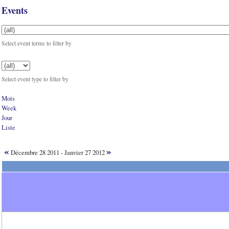
Events
Select event terms to filter by
Select event type to filter by
Mois
Week
Jour
Liste
«
»
Décembre 28 2011 - Janvier 27 2012