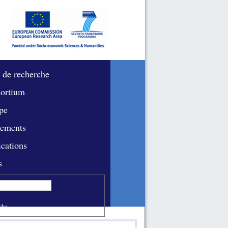
 de recherche
ortium
pe
ements
ications
s