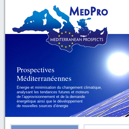
Prospectives
Prospectives
Méditerranéennes
Méditerranéennes
Energie et minimisation du changement climatique,
Géopolitique et gouvernance, se focalisant sur les
analysant les tendances futures et moteurs
défis politiques régionaux et internationaux
de l’approvisionnement et de la demande
auxquels les pays méditerranéens
énergétique ainsi que le développement
doivent faire face
de nouvelles sources d’énergie