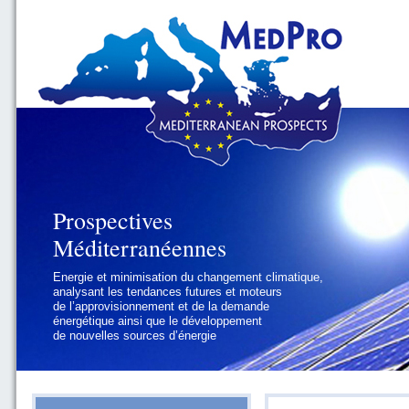
Prospectives
Prospectives
Méditerranéennes
Méditerranéennes
Energie et minimisation du changement climatique,
Géopolitique et gouvernance, se focalisant sur les
analysant les tendances futures et moteurs
défis politiques régionaux et internationaux
de l’approvisionnement et de la demande
auxquels les pays méditerranéens
énergétique ainsi que le développement
doivent faire face
de nouvelles sources d’énergie