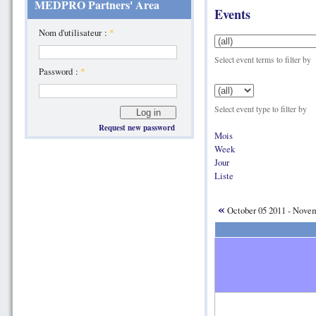
MEDPRO Partners' Area
Events
Nom d'utilisateur :
*
Select event terms to filter by
Password :
*
Select event type to filter by
Request new password
Mois
Week
Jour
Liste
«
October 05 2011 - Nove