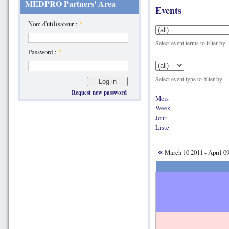
MEDPRO Partners' Area
Events
Nom d'utilisateur :
*
Select event terms to filter by
Password :
*
Select event type to filter by
Request new password
Mois
Week
Jour
Liste
«
March 10 2011 - April 0