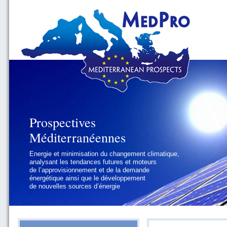
Prospectives
Prospectives
Méditerranéennes
Méditerranéennes
Energie et minimisation du changement climatique,
Géopolitique et gouvernance, se focalisant sur les
analysant les tendances futures et moteurs
défis politiques régionaux et internationaux
de l’approvisionnement et de la demande
auxquels les pays méditerranéens
énergétique ainsi que le développement
doivent faire face
de nouvelles sources d’énergie