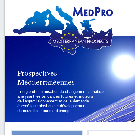
Prospectives
Prospectives
Méditerranéennes
Méditerranéennes
Energie et minimisation du changement climatique,
Géopolitique et gouvernance, se focalisant sur les
analysant les tendances futures et moteurs
défis politiques régionaux et internationaux
de l’approvisionnement et de la demande
auxquels les pays méditerranéens
énergétique ainsi que le développement
doivent faire face
de nouvelles sources d’énergie