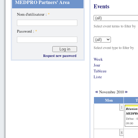
MEDPRO Partners' Area
Events
Nom d'utilisateur :
*
Select event terms to filter by
Password :
*
Select event type to filter by
Request new password
Week
Jour
Tableau
Liste
«
»
Novembre 2010
Mon
T
1
Réunion
MEDPRO
Début : 
09:00
8