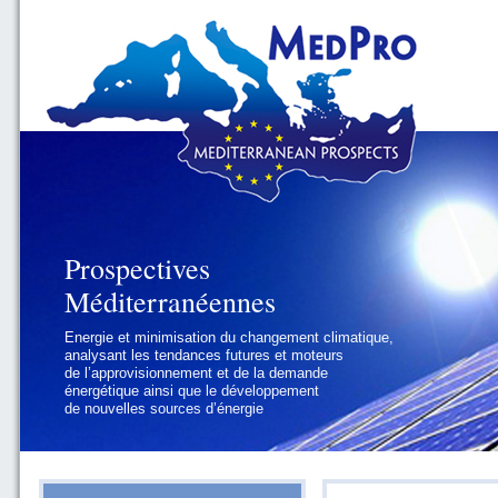
Prospectives
Prospectives
Méditerranéennes
Méditerranéennes
Energie et minimisation du changement climatique,
Géopolitique et gouvernance, se focalisant sur les
analysant les tendances futures et moteurs
défis politiques régionaux et internationaux
de l’approvisionnement et de la demande
auxquels les pays méditerranéens
énergétique ainsi que le développement
doivent faire face
de nouvelles sources d’énergie