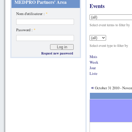
MEDPRO Partners' Area
Events
Nom d'utilisateur :
*
Select event terms to filter by
Password :
*
Select event type to filter by
Request new password
Mois
Week
Jour
Liste
«
October 31 2010 - Nove