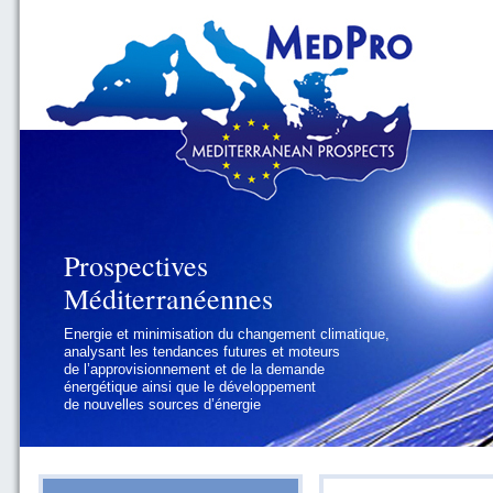
Prospectives
Prospectives
Méditerranéennes
Méditerranéennes
Energie et minimisation du changement climatique,
Géopolitique et gouvernance, se focalisant sur les
analysant les tendances futures et moteurs
défis politiques régionaux et internationaux
de l’approvisionnement et de la demande
auxquels les pays méditerranéens
énergétique ainsi que le développement
doivent faire face
de nouvelles sources d’énergie