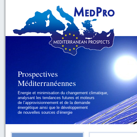
Prospectives
Prospectives
Méditerranéennes
Méditerranéennes
Energie et minimisation du changement climatique,
Géopolitique et gouvernance, se focalisant sur les
analysant les tendances futures et moteurs
défis politiques régionaux et internationaux
de l’approvisionnement et de la demande
auxquels les pays méditerranéens
énergétique ainsi que le développement
doivent faire face
de nouvelles sources d’énergie