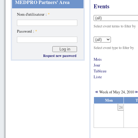
MEDPRO Partners' Area
Events
Nom d'utilisateur :
*
Select event terms to filter by
Password :
*
Select event type to filter by
Request new password
Mois
Jour
Tableau
Liste
«
»
Week of May 24, 2010
Mon
T
24