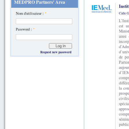
MEDPRO Partners' Area
Insti
Nom d'utilisateur :
*
L’Ins
est u
Password :
*
Minis
ainsi
incor
d’Adm
d’univ
Request new password
de pe
Parte
aujou
d’IEMe
compr
différ
la con
prosp
civil
spécia
appro
compr
sémin
public