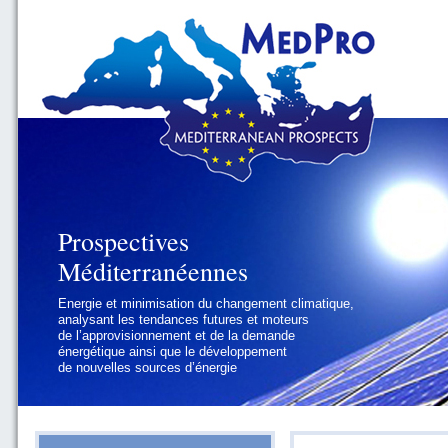
Prospectives
Prospectives
Méditerranéennes
Méditerranéennes
Energie et minimisation du changement climatique,
Géopolitique et gouvernance, se focalisant sur les
analysant les tendances futures et moteurs
défis politiques régionaux et internationaux
de l’approvisionnement et de la demande
auxquels les pays méditerranéens
énergétique ainsi que le développement
doivent faire face
de nouvelles sources d’énergie