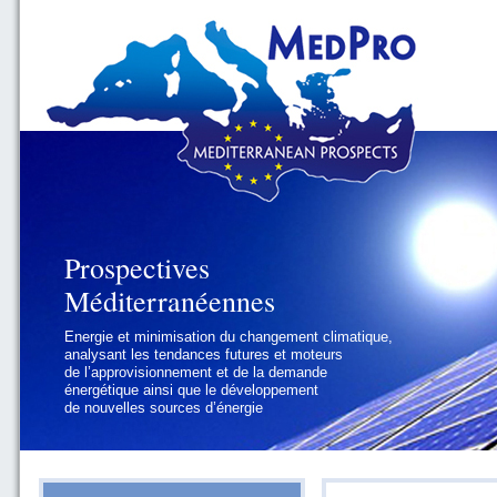
Prospectives
Prospectives
Méditerranéennes
Méditerranéennes
Energie et minimisation du changement climatique,
Géopolitique et gouvernance, se focalisant sur les
analysant les tendances futures et moteurs
défis politiques régionaux et internationaux
de l’approvisionnement et de la demande
auxquels les pays méditerranéens
énergétique ainsi que le développement
doivent faire face
de nouvelles sources d’énergie