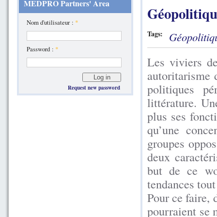
MEDPRO Partners' Area
Géopolitiqu
Nom d'utilisateur :
*
Tags:
Géopolitiq
Password :
*
Les viviers d
autoritarisme
politiques p
Request new password
littérature. U
plus ses fonct
qu’une concen
groupes opposa
deux caractér
but de ce wo
tendances tout 
Pour ce faire,
pourraient se 