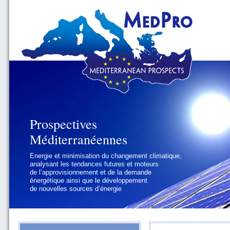
Prospectives
Prospectives
Méditerranéennes
Méditerranéennes
Energie et minimisation du changement climatique,
Géopolitique et gouvernance, se focalisant sur les
analysant les tendances futures et moteurs
défis politiques régionaux et internationaux
de l’approvisionnement et de la demande
auxquels les pays méditerranéens
énergétique ainsi que le développement
doivent faire face
de nouvelles sources d’énergie