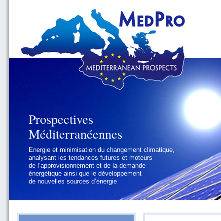
Prospectives
Prospectives
Méditerranéennes
Méditerranéennes
Energie et minimisation du changement climatique,
Géopolitique et gouvernance, se focalisant sur les
analysant les tendances futures et moteurs
défis politiques régionaux et internationaux
de l’approvisionnement et de la demande
auxquels les pays méditerranéens
énergétique ainsi que le développement
doivent faire face
de nouvelles sources d’énergie