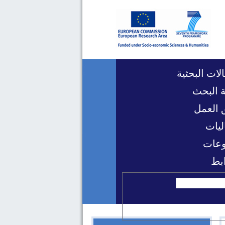
لات البحثية
 البحث
 العمل
ليات
عات
ابط