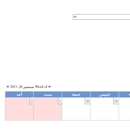
»
«
Week of سبتمبر 26, 2011
خميس
جمعة
سبت
أحد
2
1
30
29