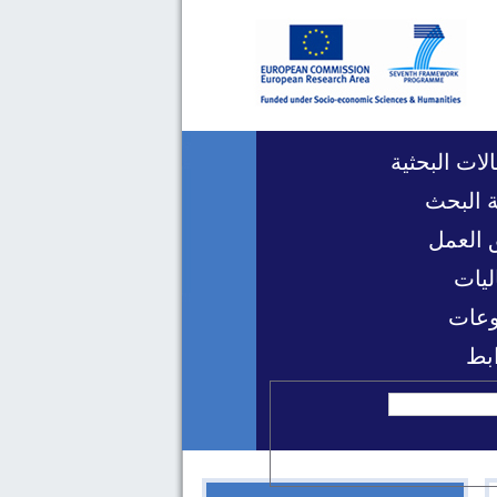
لات البحثية
 البحث
 العمل
ليات
عات
ابط