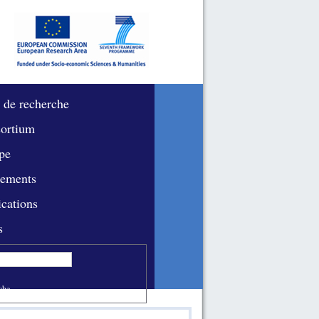
 de recherche
ortium
pe
ements
ications
s