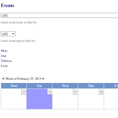
Events
Select event terms to filter by
Select event type to filter by
Mois
Jour
Tableau
Liste
«
»
Week of February 25, 2013
Mon
Tue
Wed
Thu
Fr
25
26
27
28