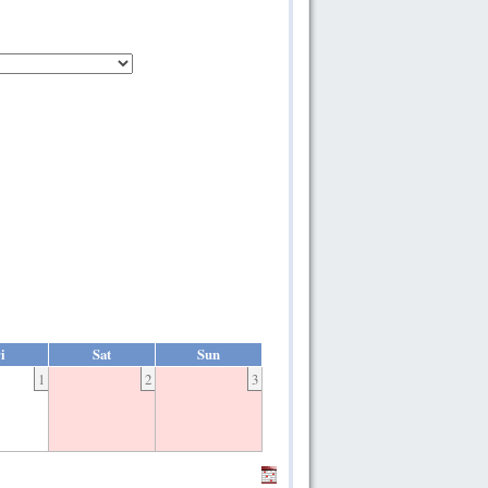
i
Sat
Sun
1
2
3