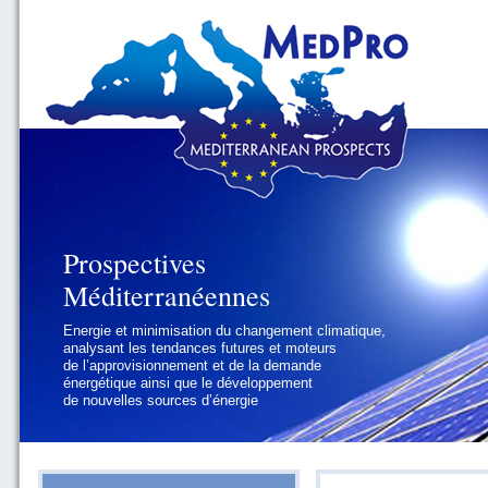
Prospectives
Prospectives
Méditerranéennes
Méditerranéennes
Energie et minimisation du changement climatique,
Géopolitique et gouvernance, se focalisant sur les
analysant les tendances futures et moteurs
défis politiques régionaux et internationaux
de l’approvisionnement et de la demande
auxquels les pays méditerranéens
énergétique ainsi que le développement
doivent faire face
de nouvelles sources d’énergie