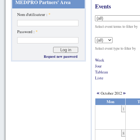
MEDPRO Partners' Area
Events
Nom d'utilisateur :
*
Select event terms to filter by
Password :
*
Select event type to filter by
Request new password
Week
Jour
Tableau
Liste
«
»
October 2012
Mon
T
1
8