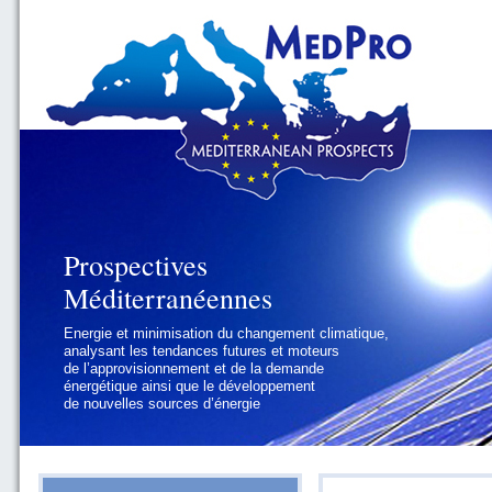
Prospectives
Prospectives
Méditerranéennes
Méditerranéennes
Energie et minimisation du changement climatique,
Géopolitique et gouvernance, se focalisant sur les
analysant les tendances futures et moteurs
défis politiques régionaux et internationaux
de l’approvisionnement et de la demande
auxquels les pays méditerranéens
énergétique ainsi que le développement
doivent faire face
de nouvelles sources d’énergie