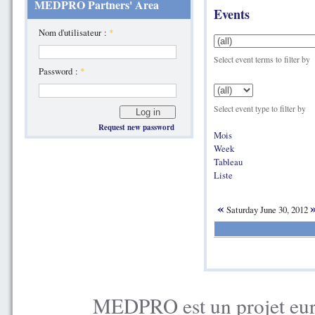
MEDPRO Partners' Area
Events
Nom d'utilisateur :
*
Select event terms to filter by
Password :
*
Select event type to filter by
Request new password
Mois
Week
Tableau
Liste
«
Saturday June 30, 2012
MEDPRO est un projet euro