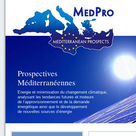
Prospectives
Prospectives
Méditerranéennes
Méditerranéennes
Energie et minimisation du changement climatique,
Géopolitique et gouvernance, se focalisant sur les
analysant les tendances futures et moteurs
défis politiques régionaux et internationaux
de l’approvisionnement et de la demande
auxquels les pays méditerranéens
énergétique ainsi que le développement
doivent faire face
de nouvelles sources d’énergie