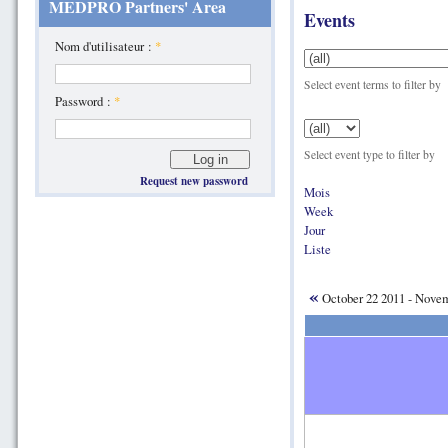
MEDPRO Partners' Area
Events
Nom d'utilisateur :
*
Select event terms to filter by
Password :
*
Select event type to filter by
Request new password
Mois
Week
Jour
Liste
«
October 22 2011 - Nove