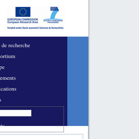
 de recherche
ortium
pe
ements
ications
s