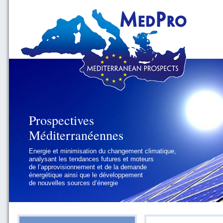
Prospectives
Prospectives
Méditerranéennes
Méditerranéennes
Energie et minimisation du changement climatique,
Géopolitique et gouvernance, se focalisant sur les
analysant les tendances futures et moteurs
défis politiques régionaux et internationaux
de l’approvisionnement et de la demande
auxquels les pays méditerranéens
énergétique ainsi que le développement
doivent faire face
de nouvelles sources d’énergie