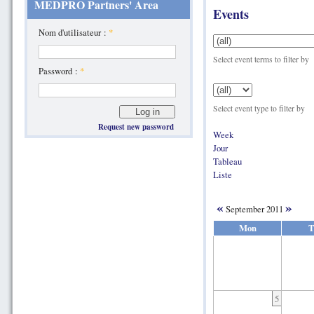
MEDPRO Partners' Area
Events
Nom d'utilisateur :
*
Select event terms to filter by
Password :
*
Select event type to filter by
Request new password
Week
Jour
Tableau
Liste
«
»
September 2011
Mon
T
5