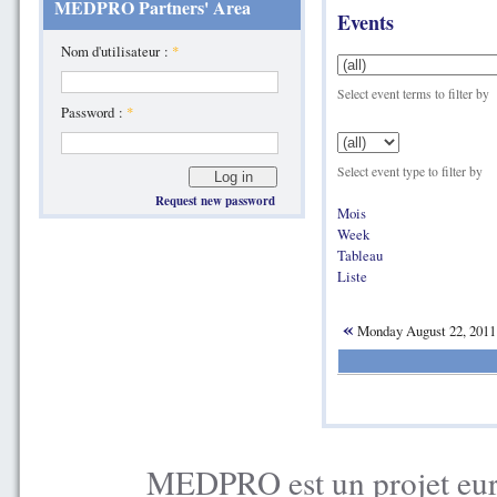
MEDPRO Partners' Area
Events
Nom d'utilisateur :
*
Select event terms to filter by
Password :
*
Select event type to filter by
Request new password
Mois
Week
Tableau
Liste
«
Monday August 22, 201
MEDPRO est un projet euro