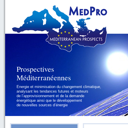
Prospectives
Prospectives
Méditerranéennes
Méditerranéennes
Energie et minimisation du changement climatique,
Géopolitique et gouvernance, se focalisant sur les
analysant les tendances futures et moteurs
défis politiques régionaux et internationaux
de l’approvisionnement et de la demande
auxquels les pays méditerranéens
énergétique ainsi que le développement
doivent faire face
de nouvelles sources d’énergie