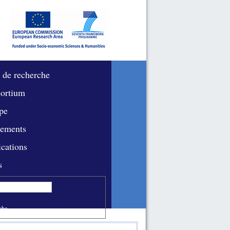
 de recherche
ortium
pe
ements
ications
s