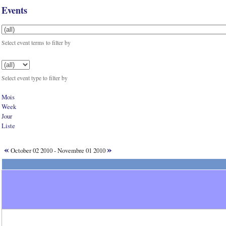
Events
Select event terms to filter by
Select event type to filter by
Mois
Week
Jour
Liste
«
»
October 02 2010 - Novembre 01 2010