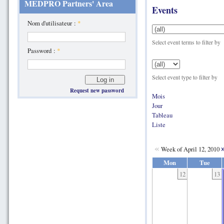
MEDPRO Partners' Area
Events
Nom d'utilisateur :
*
Select event terms to filter by
Password :
*
Select event type to filter by
Request new password
Mois
Jour
Tableau
Liste
«
Week of April 12, 2010
Mon
Tue
12
13