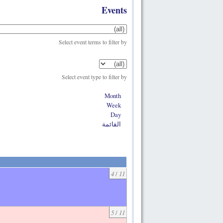
Events
Select event terms to filter by
Select event type to filter by
Month
Week
Day
القائمة
4
/
11
5
/
11