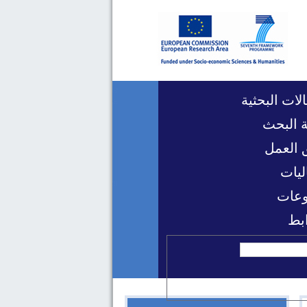
لات البحثية
 البحث
 العمل
ليات
عات
ابط