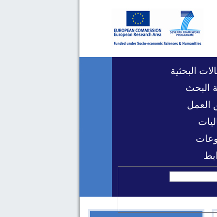
لات البحثية
 البحث
 العمل
ليات
عات
ابط